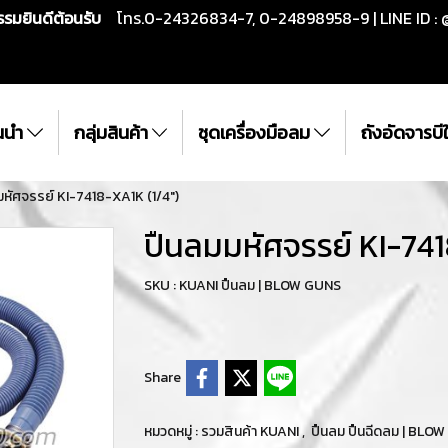
กรรมยินดีต้อนรับ
โทร.0-24326834-7, 0-24898958-9 | LINE ID : 
ั้นนำ
กลุ่มสินค้า
ชุดเครื่องมือลม
ถังอัดจารบ
มหัศจรรย์ KI-7418-XA1K (1/4")
ปืนลมมหัศจรรย์ KI-741
SKU : KUANI ปืนลม | BLOW GUNS
Share
หมวดหมู่ :
รวมสินค้า KUANI
,
ปืนลม ปืนฉีดลม | BLO