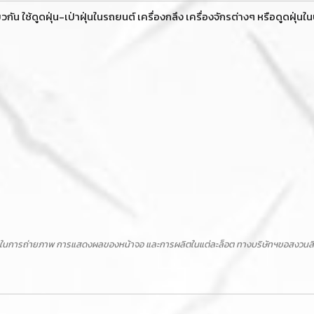
น ใช้ดูดฝุ่น-เป่าฝุ่นในรถยนต์ เครื่องกลึง เครื่องจักรต่างๆ หรือดูดฝุ่นใ
ในการถ่ายภาพ การแสดงผลของหน้าจอ และการผลิตในแต่ละล็อต ทางบริษัทฯขอสงวนสิทธิ์ไ