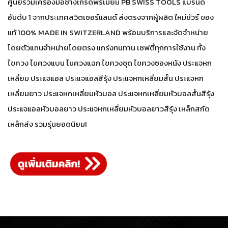
ศูนย์รวมเครื่องมือช่างเกรดพรีเมี่ยม PB SWISS TOOLS แบรนด์
อันดับ 1 จากประเทศสวิตเซอร์แลนด์ ส่งตรงจากผู้ผลิต ใหม่ชัวร์ ของ
แท้ 100% MADE IN SWITZERLAND พร้อมบริการและจัดจำหน่าย
โดยตัวแทนจำหน่ายโดยตรง แกร่งทนทาน เซฟตี้ทุกการใช้งาน ทั้ง
ไขควง ไขควงแบน ไขควงแฉก ไขควงชุด ไขควงซองหนัง ประแจหก
เหลี่ยม ประแจแอล ประแจแอลสีรุ้ง ประแจหกเหลี่ยมสั้น ประแจหก
เหลี่ยมยาว ประแจหกเหลี่ยมหัวบอล ประแจหกเหลี่ยมหัวบอลสั้นสีรุ้ง
ประแจแอลหัวบอลยาว ประแจหกเหลี่ยมหัวบอลยาวสีรุ้ง เหล็กสกัด
เหล็กส่ง รวมรุ่นยอดนิยม!