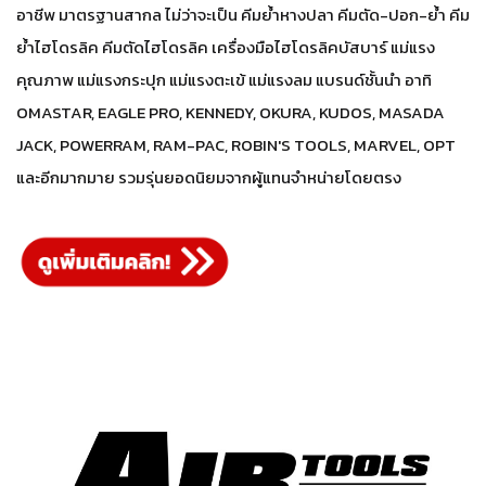
อาชีพ มาตรฐานสากล ไม่ว่าจะเป็น คีมย้ำหางปลา คีมตัด-ปอก-ย้ำ คีม
ย้ำไฮโดรลิค คีมตัดไฮโดรลิค เครื่องมือไฮโดรลิคบัสบาร์ แม่แรง
คุณภาพ แม่แรงกระปุก แม่แรงตะเข้ แม่แรงลม แบรนด์ชั้นนำ อาทิ
OMASTAR, EAGLE PRO, KENNEDY, OKURA, KUDOS, MASADA
JACK, POWERRAM, RAM-PAC, ROBIN'S TOOLS, MARVEL, OPT
และอีกมากมาย รวมรุ่นยอดนิยมจากผู้แทนจำหน่ายโดยตรง