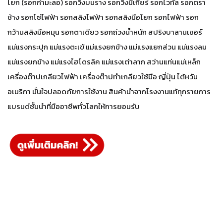
โยก (รอกกำมะลอ) รอกวิ่งบนราง รอกวิ่งมีเกียร์ รอกไวทัล รอกตรา
ช้าง รอกโซ่ไฟฟ้า รอกสลิงไฟฟ้า รอกสลิงมือโยก รอกไฟฟ้า รอก
กว้านสลิงมือหมุน รอกตาเดียว รอกถ่วงน้ำหนัก สปริงบาลานเซอร์
แม่แรงกระปุก แม่แรงตะเข้ แม่แรงยกข้าง แม่แรงแยกส่วน แม่แรงลม
แม่แรงยกข้าง แม่แรงไฮโดรลิค แม่แรงเต่าลาก สว่านแท่นแม่เหล็ก
เครื่องต๊าปเกลียวไฟฟ้า เครื่องต๊าปทำเกลียวใช้มือ ญี่ปุ่น ไต้หวัน
อเมริกา มั่นใจปลอดภัยการใช้งาน สินค้านำจากโรงงานแท้ทุกรายการ
แบรนด์ชั้นนำที่มืออาชีพทั่วโลกให้การยอมรับ