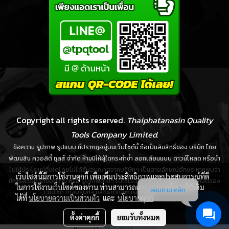
Copyright all rights reserved.
Thaiphatanasin Quality
Tools Company Limited.
ข้อความ รูปภาพ รูปแบบ ที่ปรากฏอยู่บนเว็บไซต์นี้ ถือเป็นลิขสิทธิ์ของ บริษัท ไทย
พัฒนสิน ควอลิตี้ ทูลส์ จำกัด ห้ามมิให้ผู้ใดกระทำซ้ำ ลอกเลียนแบบ ดาวน์โหลด หรือนำ
ไปใช้ประโยชน์อื่นใดโดยไม่ได้รับอนุญาตจากบริษัทฯ เป็นลายลักษณ์อักษร หากพบว่า
เว็บไซต์นี้มีการใช้งานคุกกี้ เพื่อเพิ่มประสิทธิภาพและประสบการณ์ที่ดี
มีการละเมิด นำข้อความ หรือ รูปภาพต่างๆ ไปใช้ไม่ว่าส่วนใดส่วนหนึ่งหรือทั้งหมดของ
ในการใช้งานเว็บไซต์ของท่าน ท่านสามารถอ่านรายละเอียดเพิ่มเติม
สอบถาม คลิก
เว็บไซต์ ทางบริษัทฯ มีสิทธิ์ดำเนินการตามกฎหมายได้ทันที
ได้ที่
นโยบายความเป็นส่วนตัว
และ
นโยบายคุกกี้
ตั้งค่าคุกกี้
ยอมรับทั้งหมด