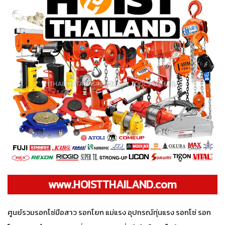
www.HOISTTHAILAND.com
ศูนย์รวมรอกโซ่มือสาว รอกโยก แม่แรง อุปกรณ์ทุ่นแรง รอกโซ่ รอก