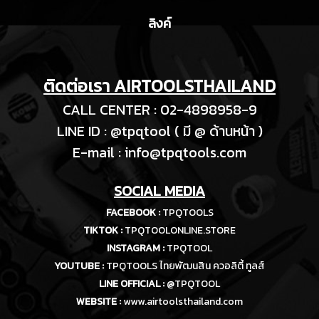
ลิงค์
ติดต่อเรา AIRTOOLSTHAILAND
CALL CENTER : 02-4898958-9
LINE ID : @tpqtool ( มี @ ด้านหน้า )
E-m
ail :
info@tpqtools.com
SOCIAL MEDIA
FACEBOOK :
TPQTOOLS
TIKTOK :
TPQTOOLONLINE.STORE
INSTAGRAM :
TPQTOOL
YOUTUBE :
TPQTOOLS ไทยพัฒนสิน ควอลิตี้ ทูลส์
LINE OFFICIAL :
@TPQTOOL
WEBSITE :
www.airtoolsthailand.com