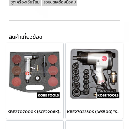
ชุดเครื่องเจียร์ลม
รวมชุดเครื่องมือลม
สินค้าเกี่ยวข้อง
KBE2707000K (SCF2206K) ชุดอุปกรณ์ปรับสภาพและขัดผิว SURFACE CONDITIONING & FINISHING KIT "KOBETOOLS" สินค้าประเทศอังกฤษ
KBE2702350K (IWS500) "KOBE" ชุดบล็อกลม 4 หุน (1/2") พร้อมลูกบล็อกลม 9-27 มม. AIR IMPACT WRENCH SET + AIR SOCKET 1/2" "KOBETOOLS" สินค้าประเทศอังกฤษ