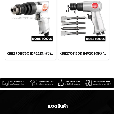
KBE2701375C (DP2210) สว่านลม 3/8" (10 มม.) รุ่นงานหนัก "KOBETOOLS" สินค้าประเทศอังกฤษ
KBE2703150K (HP2090K) "KOBE" ชุดสกัดลม AIR HAMMER & CHISEL KIT "KOBETOOLS" สินค้าประเทศอังกฤษ
หมวดสินค้า