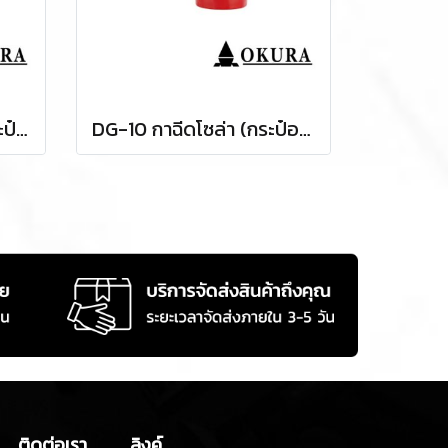
DG-10A กาฉีดโซล่า (กระป๋องอลูมิเนียม) OKURA
DG-10 กาฉีดโซล่า (กระป๋องเหล็ก) OKURA
ติดต่อเรา
ลิงค์