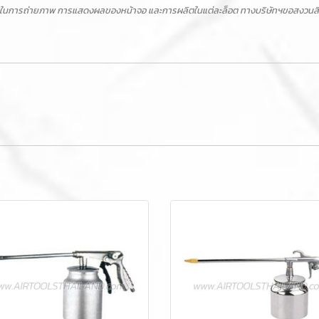
ในการถ่ายภาพ การแสดงผลของหน้าจอ และการผลิตในแต่ละล็อต ทางบริษัทฯขอสงวนสิทธิ์ไ