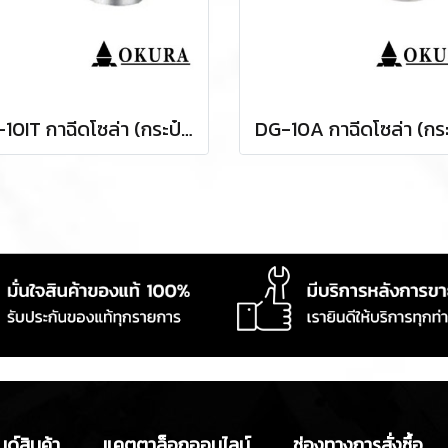
DG-10IT กาฉีดโซล่า (กระป๋องอลูมิเนียม-ปรับระดับได้) OKURA
ด์สินค้า
แคตตาล็อกออนไลน์
ช่องทางการสั่งซื้อ