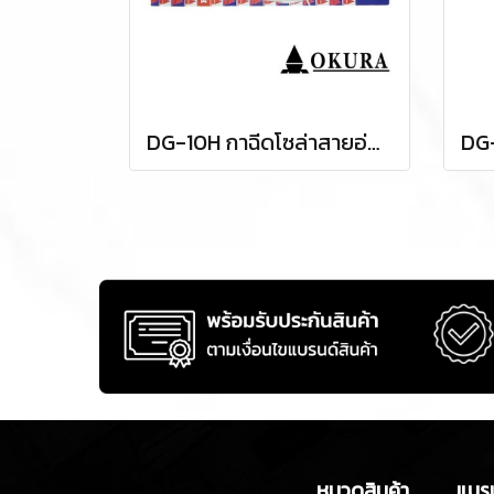
DG-10H กาฉีดโซล่าสายอ่อน OKURA
หมวดสินค้า
แบรน