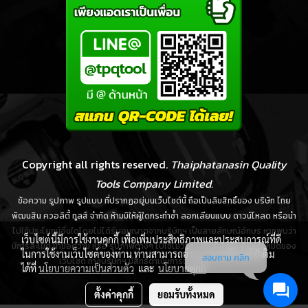
Copyright all rights reserved.
Thaiphatanasin Quality
Tools Company Limited.
ข้อความ รูปภาพ รูปแบบ ที่ปรากฏอยู่บนเว็บไซต์นี้ ถือเป็นลิขสิทธิ์ของ บริษัท ไทย
พัฒนสิน ควอลิตี้ ทูลส์ จำกัด ห้ามมิให้ผู้ใดกระทำซ้ำ ลอกเลียนแบบ ดาวน์โหลด หรือนำ
ไปใช้ประโยชน์อื่นใดโดยไม่ได้รับอนุญาตจากบริษัทฯ เป็นลายลักษณ์อักษร หากพบว่า
เว็บไซต์นี้มีการใช้งานคุกกี้ เพื่อเพิ่มประสิทธิภาพและประสบการณ์ที่ดี
มีการละเมิด นำข้อความ หรือ รูปภาพต่างๆ ไปใช้ไม่ว่าส่วนใดส่วนหนึ่งหรือทั้งหมดของ
ในการใช้งานเว็บไซต์ของท่าน ท่านสามารถอ่านรายละเอียดเพิ่มเติม
สอบถาม คลิก
เว็บไซต์ ทางบริษัทฯ มีสิทธิ์ดำเนินการตามกฎหมายได้ทันที
ได้ที่
นโยบายความเป็นส่วนตัว
และ
นโยบายคุกกี้
ตั้งค่าคุกกี้
ยอมรับทั้งหมด