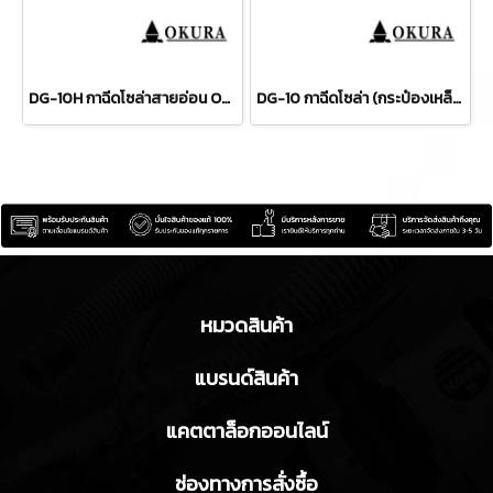
DG-10H กาฉีดโซล่าสายอ่อน OKURA
DG-10 กาฉีดโซล่า (กระป๋องเหล็ก) OKURA
หมวดสินค้า
แบรนด์สินค้า
แคตตาล็อกออนไลน์
ช่องทางการสั่งซื้อ