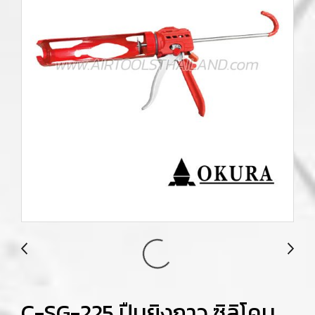
C-SG-225 ปืนยิงกาว ซิลิโคน