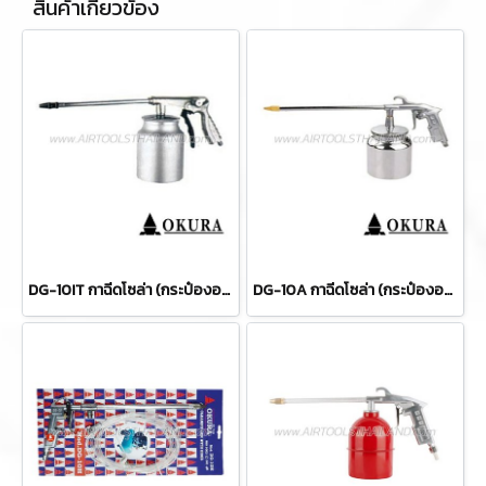
สินค้าเกี่ยวข้อง
DG-10IT กาฉีดโซล่า (กระป๋องอลูมิเนียม-ปรับระดับได้) OKURA
DG-10A กาฉีดโซล่า (กระป๋องอลูมิเนียม) OKURA