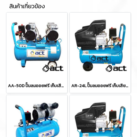
สินค้าเกี่ยวข้อง
AA-50D ปั๊มลมออยฟรี เก็บเสียงไร้น้ำมัน ขนาด 24 ลิตร 1100W/1400RPM/60DB NOISE ACT
AR-24L ปั๊มลมออยฟรี เก็บเสียงไร้น้ำมัน 3 แรง ขนาด 24 ลิตร 220V / 2850 รอบต่อนาที ACT