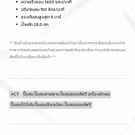
ความเร็วรอบ 1400 รอบ/นาที
ปริมาณลม 150 ลิตร/นาที
แรงดันลมสูงสุด 8 บาร์
น้ำหนัก 28.0 กก.
** สินค้าจริงอาจแตกต่างจากภาพในหน้าจอ เนื่องจากการจัดแสงในการถ่าย
ภาพ การแสดงผลของหน้าจอ และการผลิตในแต่ละล็อต ทางบริษัทฯขอสงวน
สิทธิ์ไม่รับเปลี่ยน/คืนสินค้า **
ACT
ปั๊มลม ปั๊มลมสายพาน ปั๊มลมออยล์ฟรี เครื่องอัดลม
ปั๊มลมไร้น้ำมัน ปั๊มลมเสียงเงียบ ปั๊มลมออยล์ฟรี