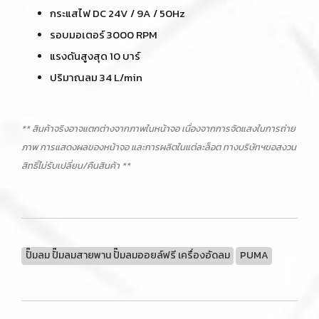
กระแสไฟ DC 24V / 9A / 50Hz
รอบมอเตอร์ 3000 RPM
แรงดันสูงสุด 10 บาร์
ปริมาณลม 34 L/min
** สินค้าจริงอาจแตกต่างจากภาพในหน้าจอ เนื่องจากการจัดแสงในการถ่าย
ภาพ การแสดงผลของหน้าจอ และการผลิตในแต่ละล็อต ทางบริษัทฯขอสงวน
สิทธิ์ไม่รับเปลี่ยน/คืนสินค้า **
ปั๊มลม ปั๊มลมสายพาน ปั๊มลมออยล์ฟรี เครื่องอัดลม
PUMA