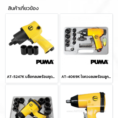
สินค้าเกี่ยวข้อง
AT-5247K บล็อกลมพร้อมชุดลูกบล็อก (งานหนัก) 1/2" / 4 หุน แรงบิด 400 FTLBS ความเร็วรอบ 7000 RPM ลูกบล็อก 17,19,21 มม. พูม่า "PUMA"
AT-4069K ไขควงลมพร้อมลูกบล็อกลมครบชุด 3/8" / 3 หุน ความเร็วรอบ 7000 RPM แรงบิด 50 FTLBS ท่อลมเข้า 1/4" (2 หุน) แรงดันลม 90 PSI พูม่า "PUMA"