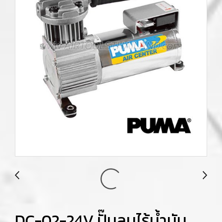
DC-02-24V ปั๊มลมไร้น้ำมัน