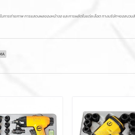
ในการถ่ายภาพ การแสดงผลของหน้าจอ และการผลิตในแต่ละล็อต ทางบริษัทฯขอสงวนสิทธิ์ไ
MA