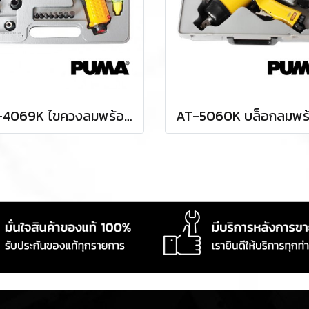
AT-4069K ไขควงลมพร้อมลูกบล็อกลมครบชุด 3/8" / 3 หุน ความเร็วรอบ 7000 RPM แรงบิด 50 FTLBS ท่อลมเข้า 1/4" (2 หุน) แรงดันลม 90 PSI พูม่า "PUMA"