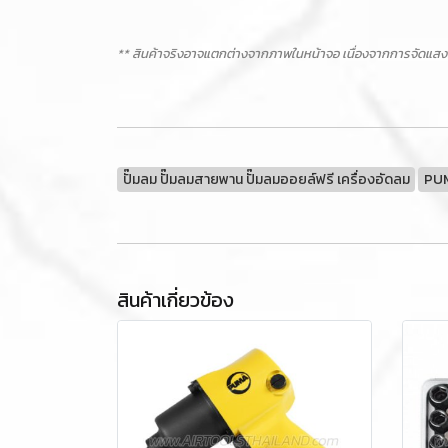
** สินค้าจริงอาจแตกต่างจากภาพในหน้าจอ เนื่องจากการจัดแสง
ปั๊มลม ปั๊มลมสายพาน ปั๊มลมออยล์ฟรี เครื่องอัดลม
PU
สินค้าเกี่ยวข้อง