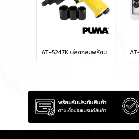
AT-5247K บล็อกลมพร้อมชุดลูกบล็อก (งานหนัก) 1/2" / 4 หุน แรงบิด 400 FTLBS ความเร็วรอบ 7000 RPM ลูกบล็อก 17,19,21 มม. พูม่า "PUMA"