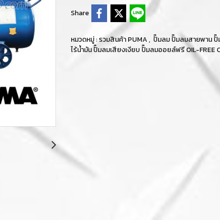
Share
หมวดหมู่ :
รวมสินค้า PUMA
,
ปั๊มลม ปั๊มลมสายพาน 
ไร้น้ำมัน ปั๊มลมเสียงเงียบ ปั๊มลมออยล์ฟรี OIL-F