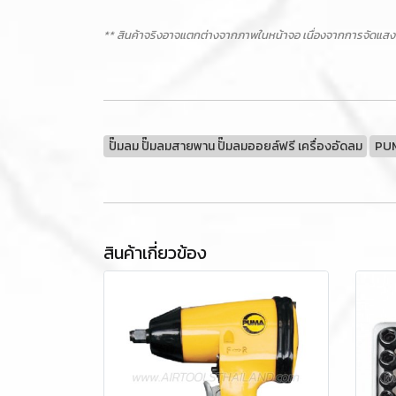
** สินค้าจริงอาจแตกต่างจากภาพในหน้าจอ เนื่องจากการจัดแสง
ปั๊มลม ปั๊มลมสายพาน ปั๊มลมออยล์ฟรี เครื่องอัดลม
PU
สินค้าเกี่ยวข้อง