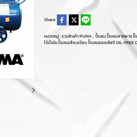
Share
หมวดหมู่ :
รวมสินค้า PUMA
,
ปั๊มลม ปั๊มลมสายพาน 
ไร้น้ำมัน ปั๊มลมเสียงเงียบ ปั๊มลมออยล์ฟรี OIL-F