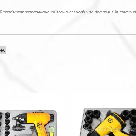
ในการถ่ายภาพ การแสดงผลของหน้าจอ และการผลิตในแต่ละล็อต ทางบริษัทฯขอสงวนสิทธิ์ไ
MA