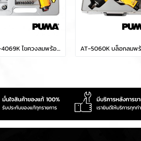
AT-4069K ไขควงลมพร้อมลูกบล็อกลมครบชุด 3/8" / 3 หุน ความเร็วรอบ 7000 RPM แรงบิด 50 FTLBS ท่อลมเข้า 1/4" (2 หุน) แรงดันลม 90 PSI พูม่า "PUMA"