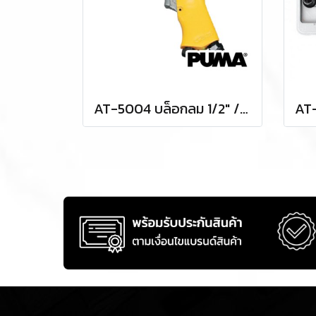
AT-5004 บล็อกลม 1/2" / 4 หุน แรงบิด 230 FTLBS ความเร็วรอบ 7000 RPM พูม่า "PUMA"