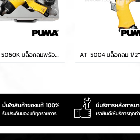
AT-5060K บล็อกลมพร้อมชุดลูกบล็อก 3/4" / 6 หุน แรงบิด 500 FTLBS ความเร็วรอบ 5000 RPM ลูกบล็อก 9-24 มม. พูม่า "PUMA"