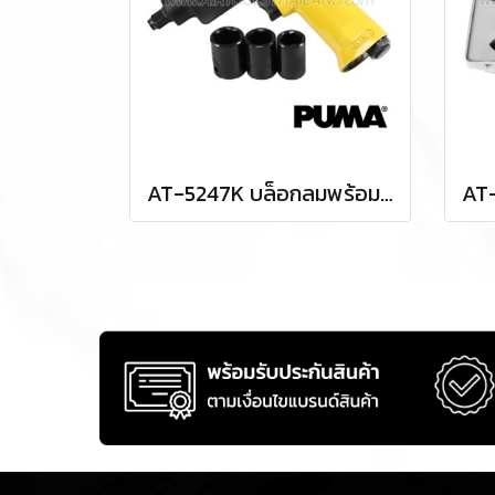
AT-5247K บล็อกลมพร้อมชุดลูกบล็อก (งานหนัก) 1/2" / 4 หุน แรงบิด 400 FTLBS ความเร็วรอบ 7000 RPM ลูกบล็อก 17,19,21 มม. พูม่า "PUMA"