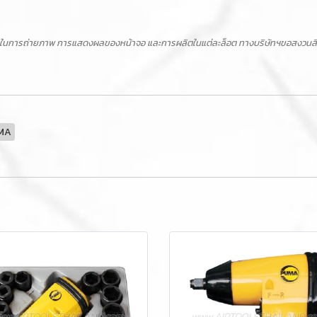
ในการถ่ายภาพ การแสดงผลของหน้าจอ และการผลิตในแต่ละล็อต ทางบริษัทฯขอสงวนสิทธิ์ไ
MA