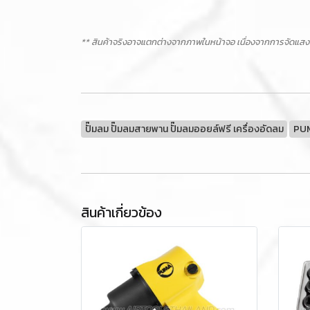
** สินค้าจริงอาจแตกต่างจากภาพในหน้าจอ เนื่องจากการจัดแสง
ปั๊มลม ปั๊มลมสายพาน ปั๊มลมออยล์ฟรี เครื่องอัดลม
PU
สินค้าเกี่ยวข้อง