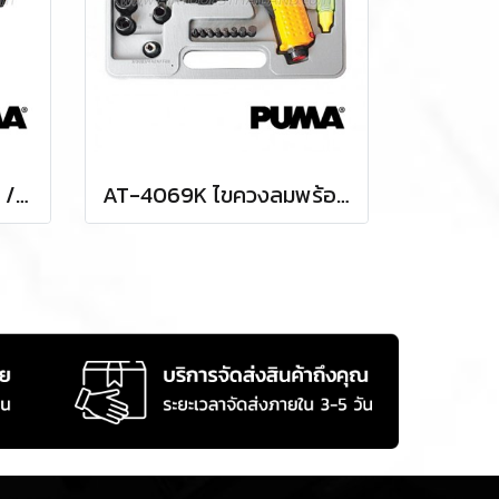
AT-5004 บล็อกลม 1/2" / 4 หุน แรงบิด 230 FTLBS ความเร็วรอบ 7000 RPM พูม่า "PUMA"
AT-4069K ไขควงลมพร้อมลูกบล็อกลมครบชุด 3/8" / 3 หุน ความเร็วรอบ 7000 RPM แรงบิด 50 FTLBS ท่อลมเข้า 1/4" (2 หุน) แรงดันลม 90 PSI พูม่า "PUMA"