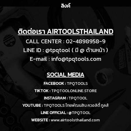
ลิงค์
ติดต่อเรา AIRTOOLSTHAILAND
CALL CENTER : 02-4898958-9
LINE ID : @tpqtool ( มี @ ด้านหน้า )
E-m
ail :
info@tpqtools.com
SOCIAL MEDIA
FACEBOOK :
TPQTOOLS
TIKTOK :
TPQTOOLONLINE.STORE
INSTAGRAM :
TPQTOOL
YOUTUBE :
TPQTOOLS ไทยพัฒนสิน ควอลิตี้ ทูลส์
LINE OFFICIAL :
@TPQTOOL
WEBSITE :
www.airtoolsthailand.com