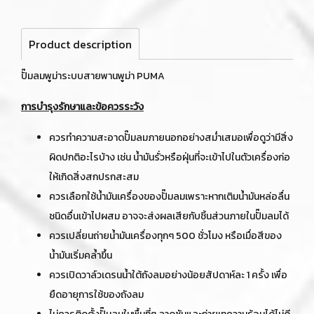
Product description
ปั๊มลมพูม่าระบบสายพานพูม่า PUMA
การบำรุงรักษาและข้อควรระวัง
ควรทำความสะอาดปั๊มลมภายนอกอย่างสม่ำเสมอเพื่อดูว่ามีสิ่ง
ผิดปกติอะไรบ้าง เช่น น้ำมันรั่วหรือฝุ่นที่จะเข้าไปในตัวเครื่องก่อ
ให้เกิดสิ่งสกปรกสะสม
ควรเลือกใช้น้ำมันเครื่องของปั๊มลมเพราะหากเติมน้ำมันหล่อลื่น
ชนิดอื่นเข้าไปผสม อาจจะส่งผลเสียกับชิ้นส่วนภายในปั๊มลมได้
ควรเปลี่ยนถ่ายน้ำมันเครื่องทุกๆ 500 ชั่วโมง หรือเมื่อสีของ
น้ำมันเริ่มคล้ำขึ้น
ควรเปิดวาล์วเดรนน้ำใต้ถังลมอย่างน้อยสัปดาห์ละ 1 ครั้ง เพื่อ
ยืดอายุการใช้ของถังลม