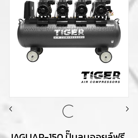
JAGUAR-150 ปั๊มลมออยล์ฟรี