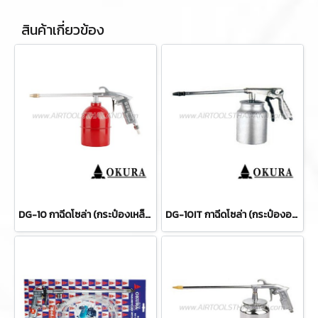
สินค้าเกี่ยวข้อง
DG-10 กาฉีดโซล่า (กระป๋องเหล็ก) OKURA
DG-10IT กาฉีดโซล่า (กระป๋องอลูมิเนียม-ปรับระดับได้) OKURA