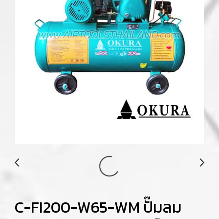
C-FI200-W65-WM ปั๊มลม