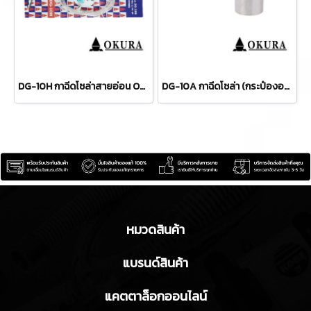
DG-10H กาฉีดโซล่าสายอ่อน OKURA
DG-10A กาฉีดโซล่า (กระป๋องอลูมิเนียม) OKURA
หมวดสินค้า
แบรนด์สินค้า
แคตตาล็อกออนไลน์