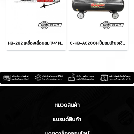
HB-282 เครื่องเลื่อยลม 1/4" NPT ขนาดสายลม 3/8" สามารถตัดได้สูงสุด 1.5 มม. HOBAYASHI
C-HB-AC200H ปั๊มลมเสียงเงียบ ไร้น้ำมัน รุ่นทำลมเร็ว 200 ลิตร 1680W x4 220V HOBAYASHI OIL-FREE SILENT AIR COMPRESSOR
หมวดสินค้า
แบรนด์สินค้า
แคตตาล็อกออนไลน์