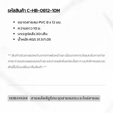
รหัสสินค้า C-HB-0812-10M
ขนาดสายลม PVC 8 x 12 มม.
ความยาว 10 ม.
บรรจุต่อลัง 30 เส้น
น้ำหนัก KGS 31.5/1.05
** สินค้าจริงอาจแตกต่างจากภาพในหน้าจอ เนื่องจากการจัดแสงในการถ่าย
ภาพ การแสดงผลของหน้าจอ และการผลิตในแต่ละล็อต ทางบริษัทฯขอสงวน
สิทธิ์ไม่รับเปลี่ยน/คืนสินค้า **
HOBAYASHI
สายลมโพลียูรีเทน ชุดสายลมตรง อะไหล่สายลม