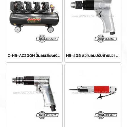
C-HB-AC200H ปั๊มลมเสียงเงียบ ไร้น้ำมัน รุ่นทำลมเร็ว 200 ลิตร 1680W x4 220V HOBAYASHI OIL-FREE SILENT AIR COMPRESSOR
HB-408 สว่านลมปรับซ้ายขวา ขนาด 1/2" (13 มม.) ความเร็วรอบ 800 RPM HOBAYASHI