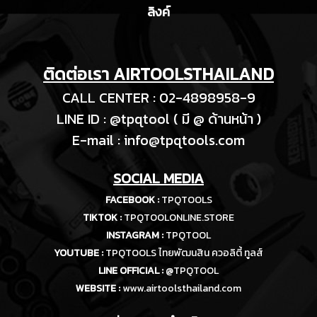
ลิงค์
ติดต่อเรา AIRTOOLSTHAILAND
CALL CENTER : 02-4898958-9
LINE ID : @tpqtool ( มี @ ด้านหน้า )
E-m
ail :
info@tpqtools.com
SOCIAL MEDIA
FACEBOOK :
TPQTOOLS
TIKTOK :
TPQTOOLONLINE.STORE
INSTAGRAM :
TPQTOOL
YOUTUBE :
TPQTOOLS ไทยพัฒนสิน ควอลิตี้ ทูลส์
LINE OFFICIAL :
@TPQTOOL
WEBSITE :
www.airtoolsthailand.com