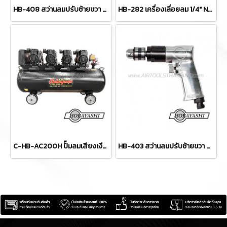
HB-408 สว่านลมปรับซ้ายขวา ขนาด 1/2" (13 มม.) ความเร็วรอบ 800 RPM HOBAYASHI
HB-282 เครื่องเลื่อยลม 1/4" NPT ขนาดสายลม 3/8" สามารถตัดได้สูงสุด 1.5 มม. HOBAYASHI
C-HB-AC200H ปั๊มลมเสียงเงียบ ไร้น้ำมัน รุ่นทำลมเร็ว 200 ลิตร 1680W x4 220V HOBAYASHI OIL-FREE SILENT AIR COMPRESSOR
HB-403 สว่านลมปรับซ้ายขวา ขนาด 3/8" (10 มม.) ความเร็วรอบ 1800 RPM HOBAYASHI