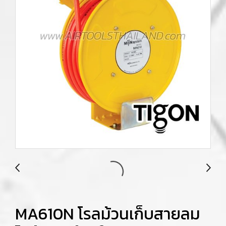
MA610N โรลม้วนเก็บสายลม