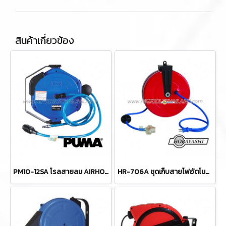
สินค้าเกี่ยวข้อง
PM10-12SA โรลสายลม AIRHOSE ขนาดท่อ 6.5 x 10 มม. ความยาวสายลม 12 เมตร พูม่า "PUMA"
HR-706A ชุดเก็บสายไฟอัตโนมัติ 10 ม. HOBAYASHI