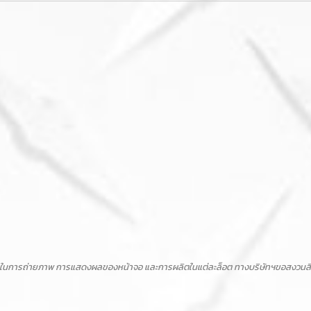
ในการถ่ายภาพ การแสดงผลของหน้าจอ และการผลิตในแต่ละล็อต ทางบริษัทฯขอสงวนสิทธิ์ไ