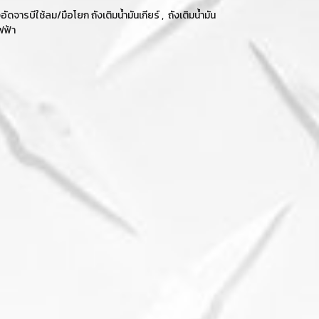
งอัดจารบีใช้ลม/มือโยก ถังเติมน้ำมันเกียร์
,
ถังเติมน้ำมัน
ไฟฟ้า