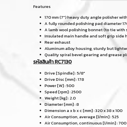
Features
170 mm (7") heavy duty angle polisher wit
A fully rounded polishing pad diameter 17
A lamb wool polishing bonnet (to tie with 
Insulated main handle and soft grip side 
Rear exhaust
Aluminum alloy housing, sturdy but lightw
Quality spiral bevel gearing and grease pl
รหัสสินค้า RC7130
Drive [Spindle] : 5/8"
Drive Disc [mm] : 178
Power [W] : 500
Speed [rpm] : 2500
Weight [kg] : 2.0
Diameter [mm] : 8
Dimension a x b x c [mm] : 320 x 38 x 100
Air Consumption, average [l/min] : 525
Air Consumption, continuous [l/min] : 700