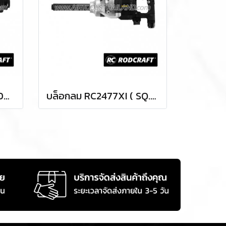
สว่านลม RC4607 ( SQ.DR.3/8" ) AIR DRILLS
บล็อกลม RC2477XI ( SQ.DR.1 ) IMPACT WRENCHES