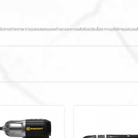
ในการถ่ายภาพ การแสดงผลของหน้าจอ และการผลิตในแต่ละล็อต ทางบริษัทฯขอสงวนสิทธิ์ไ