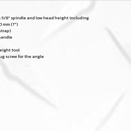
h 5/8" spindle and low head height including
0 mm (7")
strap)
handle
eight tool
ug screw for the angle