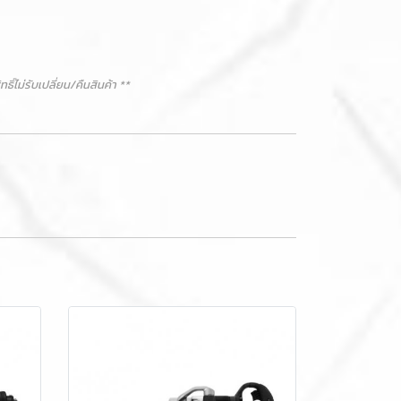
ม่รับเปลี่ยน/คืนสินค้า **