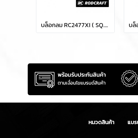
บล็อกลม RC2477XI ( SQ.DR.1 ) IMPACT WRENCHES
หมวดสินค้า
แบรน