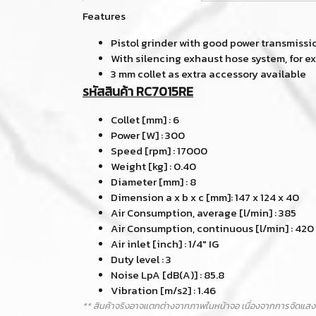
Features
Pistol grinder with good power transmissi
With silencing exhaust hose system, for e
3 mm collet as extra accessory available
รหัสสินค้า RC7015RE
Collet [mm] : 6
Power [W] : 300
Speed [rpm] : 17000
Weight [kg] : 0.40
Diameter [mm] : 8
Dimension a x b x c [mm]: 147 x 124 x 40
Air Consumption, average [l/min] : 385
Air Consumption, continuous [l/min] : 420
Air inlet [inch] : 1/4" IG
Duty level : 3
Noise LpA [dB(A)] : 85.8
Vibration [m/s2] : 1.46
** สินค้าจริงอาจแตกต่างจากภาพในหน้าจอ เนื่องจากการจัดแสง