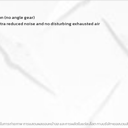
on (no angle gear)
xtra reduced noise and no disturbing exhausted air
ในการถ่ายภาพ การแสดงผลของหน้าจอ และการผลิตในแต่ละล็อต ทางบริษัทฯขอสงวนสิทธิ์ไ