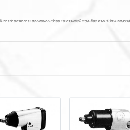
ในการถ่ายภาพ การแสดงผลของหน้าจอ และการผลิตในแต่ละล็อต ทางบริษัทฯขอสงวนสิทธิ์ไ