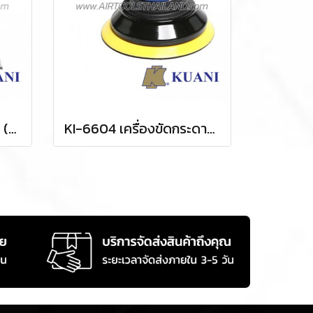
บล็อกลมกระแทก KI-853 (SQ.DR.1/2)
KI-6604 เครื่องขัดกระดาษทรายลม 5 นิ้ว / 125 มม. ORBITAL