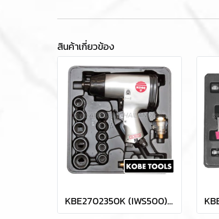
สินค้าเกี่ยวข้อง
KBE2702350K (IWS500) "KOBE" ชุดบล็อกลม 4 หุน (1/2") พร้อมลูกบล็อกลม 9-27 มม. AIR IMPACT WRENCH SET + AIR SOCKET 1/2" "KOBETOOLS" สินค้าประเทศอังกฤษ