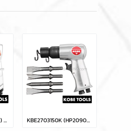
KBE2701375C (DP2210) สว่านลม 3/8" (10 มม.) รุ่นงานหนัก "KOBETOOLS" สินค้าประเทศอังกฤษ
KBE2703150K (HP2090K) "KOBE" ชุดสกัดลม AIR HAMMER & CHISEL KIT "KOBETOOLS" สินค้าประเทศอังกฤษ