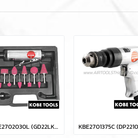
KBE2702030L (GD22LK) "KOBE" ชุดเครื่องเจียร์แกน 3 มม. และ 6 มม. 22000 รอบ AIR DIE GRINDER KIT "KOBETOOLS" สินค้าประเทศอังกฤษ