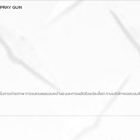
 SPRAY GUN
ในการถ่ายภาพ การแสดงผลของหน้าจอ และการผลิตในแต่ละล็อต ทางบริษัทฯขอสงวนสิทธิ์ไ