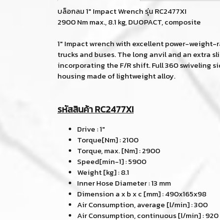
บล็อกลม 1" Impact Wrench รุ่น RC2477XI
2900 Nm max., 8.1 kg, DUOPACT, composite
1" Impact wrench with excellent power-weight-ra
trucks and buses. The long anvil and an extra s
incorporating the F/R shift. Full 360 swiveling 
housing made of lightweight alloy.
รหัสสินค้า RC2477XI
Drive : 1"
Torque[Nm] : 2100
Torque, max. [Nm] : 2900
Speed[min-1] : 5900
Weight [kg] : 8.1
Inner Hose Diameter : 13 mm
Dimension a x b x c [mm] : 490x165x98
Air Consumption, average [l/min] : 300
Air Consumption, continuous [l/min] : 920