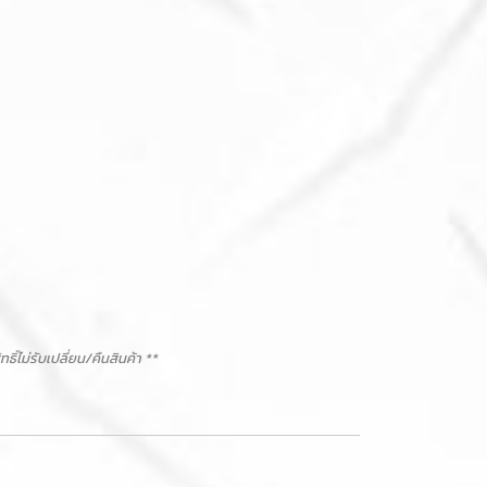
ม่รับเปลี่ยน/คืนสินค้า **