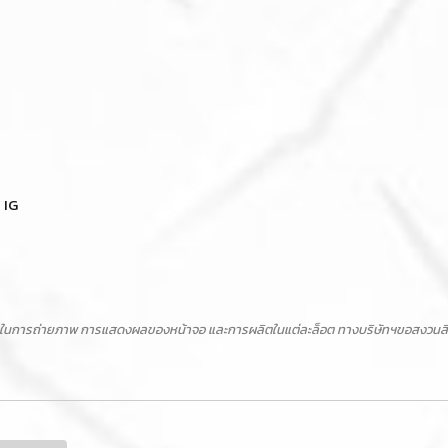
 IG
ในการถ่ายภาพ การแสดงผลของหน้าจอ และการผลิตในแต่ละล็อต ทางบริษัทฯขอสงวนสิทธิ์ไ