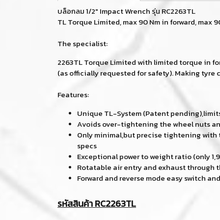
บล็อกลม 1/2" Impact Wrench รุ่น RC2263TL
TL Torque Limited, max 90 Nm in forward, max 9
The specialist:
2263TL Torque Limited with limited torque in fo
(as officially requested for safety). Making ty
Features:
Unique TL-System (Patent pending),limits 
Avoids over-tightening the wheel nuts an
Only minimal,but precise tightening with 
specs
Exceptional power to weight ratio (only 1,9
Rotatable air entry and exhaust through 
Forward and reverse mode easy switch and
รหัสสินค้า RC2263TL