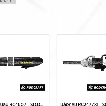
WRENCHES
สว่านลม RC4607 ( SQ.DR.3/8" ) AIR DRILLS