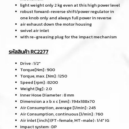
light weight only 2 kg even at this high power level
robust forward-reverse shift/power regulator in
one knob only and always full power in reverse
air exhaust down the motor housing
swivel air inlet
with re-greasing plug for the impact mechanism
รหัสสินค้า RC2277
Drive : 1/2"
Torque[Nm] : 900
Torque, max. [Nm] : 1250
Speed [rpm] : 8200
Weight [kg] : 2.0
Inner Hose Diameter : 8 mm
Dimension a x b x c [mm] : 194x188x70
Air Consumption, average [l/min] : 245
Air Consumption, continuous [l/min] : 760
Air inlet [inch] (FT-female, MT-male) : 1/4" IG
Impact system : DP