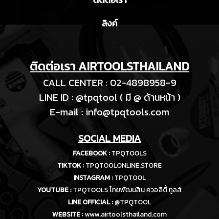
ลิงค์
ติดต่อเรา AIRTOOLSTHAILAND
CALL CENTER : 02-4898958-9
LINE ID : @tpqtool ( มี @ ด้านหน้า )
E-m
ail :
info@tpqtools.com
SOCIAL MEDIA
FACEBOOK :
TPQTOOLS
TIKTOK :
TPQTOOLONLINE.STORE
INSTAGRAM :
TPQTOOL
YOUTUBE :
TPQTOOLS ไทยพัฒนสิน ควอลิตี้ ทูลส์
LINE OFFICIAL :
@TPQTOOL
WEBSITE :
www.airtoolsthailand.com