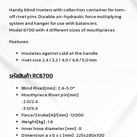
Handy blind riveters with collection container for torn-
off rivet pins. Durable air-hydraulic force multiplying
system and hanger for use with balancers.
Model 6700 with 4 different sizes of mouthpieces
Features:
Insulates against cold at the handle
rivet size 2,4 / 3,2 / 4,0 / 4,8 / 5,0 mm
รหัสสินค้า RC6700
Blind Rivet[mm] : 2.4-5.0*
Mouthpiece Rivet pin[mm]
: 2.0/2.4
: 3.0/3.4
Force/Stroke[N]/[mm] : 12000
Weight[kg] : 1.6
Inner hose diameter [mm] : 8
Dimension a x b x c [mm] : 225x280x100