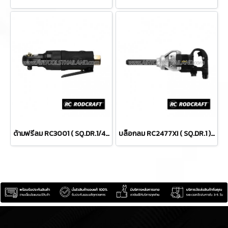
ด้ามฟรีลม RC3001 ( SQ.DR.1/4 ) AIR RATCHET
บล็อกลม RC2477XI ( SQ.DR.1 ) IMPACT WRENCHES